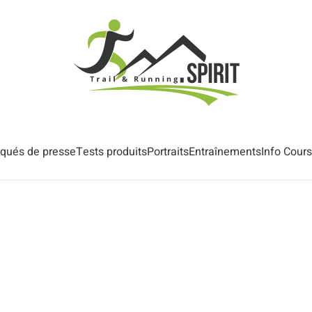
ués de presse
Tests produits
Portraits
Entraînements
Info Cour