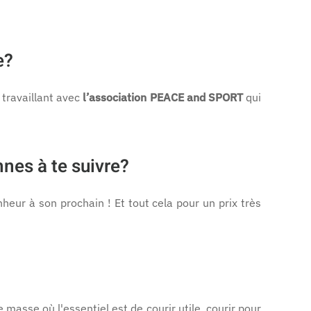
e?
 travaillant avec
l’association PEACE and SPORT
qui
nes à te suivre?
heur à son prochain ! Et tout cela pour un prix très
masse où l'essentiel est de courir utile, courir pour