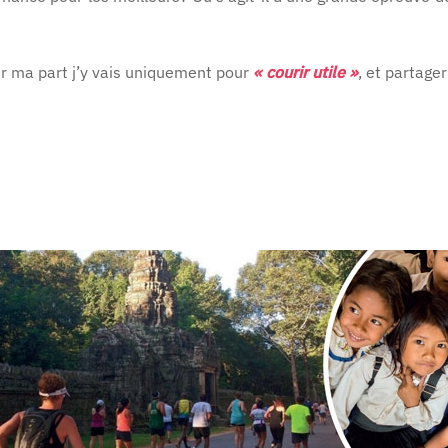
ur ma part j’y vais uniquement pour
« courir utile »
, et partag