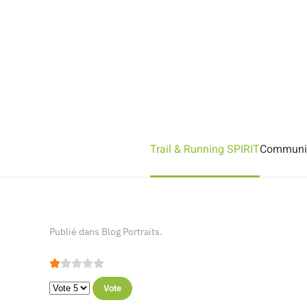
Accéder au contenu principal
Trail & Running SPIRIT
Communiq
Publié dans
Blog Portraits
.
Vote utilisateur:
1
/
5
Veuillez voter