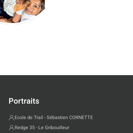
Portraits
Ecole de Trail - Sébastien CORNETTE
Redge 35 - Le Gribouilleur