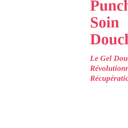
Punc
Soin
Douc
Le Gel Dou
Révolutionn
Récupérati