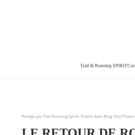
Accéder au contenu principal
Trail & Running SPIRIT
Com
Rédigé par Trail Running Spirit. Publié dans
Blog Test Produi
LE RETOUR DE R