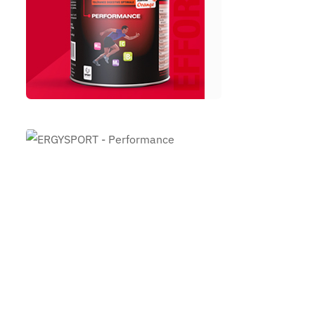
ERGYSPORT -
Performance
barre
EFFORT
ERGYSPORT -
Performance
Natural
Boost