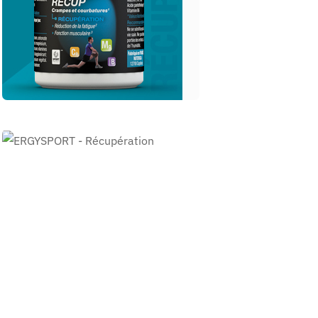
ERGYSPORT -
Récupération
boisson ERGYSPORT
REGEN’
ERGYSPORT -
Récupération