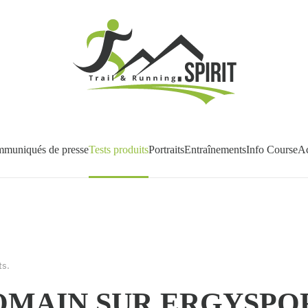
muniqués de presse
Tests produits
Portraits
Entraînements
Info Course
Ac
ts
.
OMAIN SUR ERGYSPOR