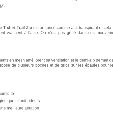
cors de l’UT4M)
Le
T-shirt Trail Zip
est annoncé comme anti-transpirant et cela se
ent vraiment à l’aise. On n’est pas gêné dans ses mouvem
ments en mesh améliorent sa ventilation et le demi-zip permet de
dispose de plusieurs poches et de grips sur les épaules pour l
humidité
giénique et anti-odeurs
ne meilleure aération