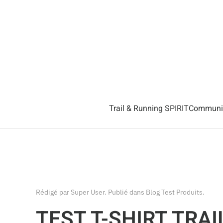
Accéder au contenu principal
Trail & Running SPIRIT
Communiq
Rédigé par Super User. Publié dans
Blog Test Produits
.
TEST T-SHIRT TRAI