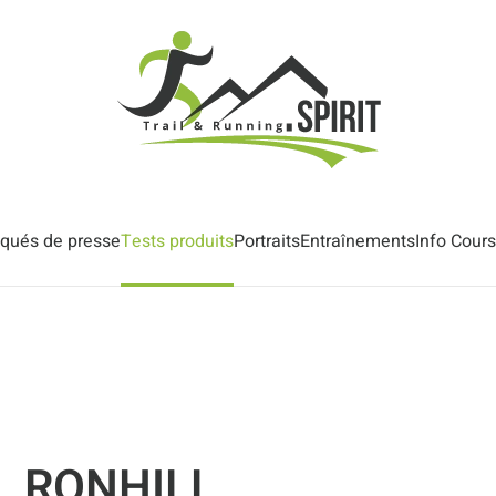
ués de presse
Tests produits
Portraits
Entraînements
Info Cour
L RONHILL