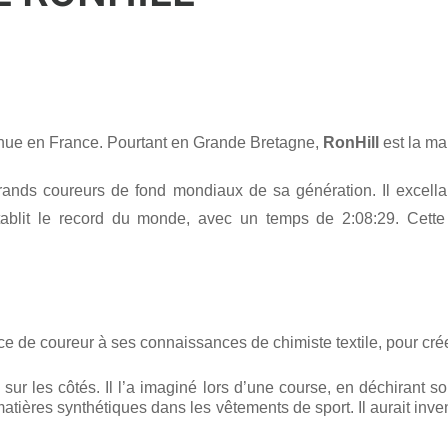
nue en France. Pourtant en Grande Bretagne,
RonHill
est la mar
rands coureurs de fond mondiaux de sa génération. Il excellai
tablit le record du monde, avec un temps de 2:08:29. Cett
e de coureur à ses connaissances de chimiste textile, pour cré
 sur les côtés. Il l’a imaginé lors d’une course, en déchirant so
atières synthétiques dans les vêtements de sport. Il aurait inve